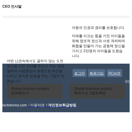
CEO 인사말
아동의 인권과 권리를 보호합니다.
미래를 이끄는 힘을 가진 아이들을
위해 창조적 정신과 서로 격려하며
화합을 만들어 가는 공동체 정신을
가지고 2만명의 아이들을 도왔습
니다.
어떤 난관속에서도 굴하지 않는 도전
정신을 가진 인재를 우선시 하는 경영
철학과 사람중심의 경영으로 최선을
로그인
회원가입
PC버전
다하고 정직한 믿음을 주는 기업이 되
겠습니다.
(c)
Global business project
Global business project
협회확인서
특허프로그램등록증
lactokorea.com
l
이용약관
l
개인정보취급방침